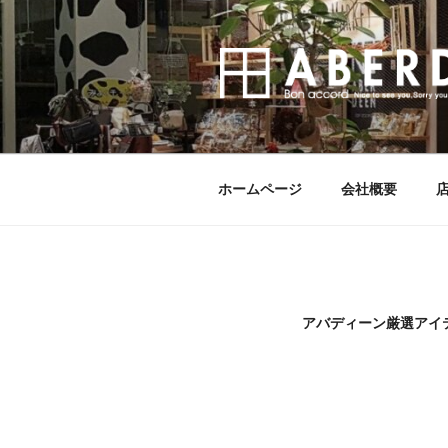
コ
ン
テ
ン
ツ
へ
ス
キ
ホームページ
会社概要
ッ
プ
アバディーン厳選アイテ