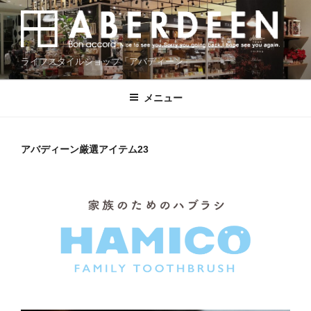
コ
ン
テ
ン
ライフスタイルショップ「アバディーン」
ツ
へ
メニュー
ス
キ
ッ
アバディーン厳選アイテム23
プ