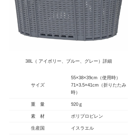
38L（ アイボリー、ブルー、グレー）詳細
55×38×39cm（使用時）
サイズ
71×3.5×41cm（折りたたみ
時）
重 量
920ｇ
素 材
ポリプロピレン
生産国
イスラエル