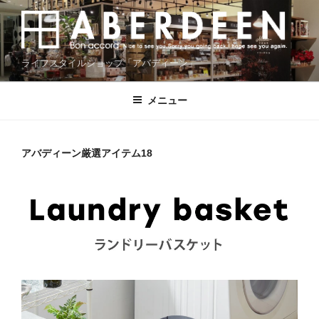
コ
ン
テ
ン
ライフスタイルショップ「アバディーン」
ツ
へ
メニュー
ス
キ
ッ
アバディーン厳選アイテム18
プ