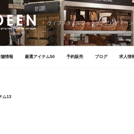
ライフスタイルショップ「アバディーン
店舗情報
厳選アイテム50
予約販売
ブログ
求人情
ム13