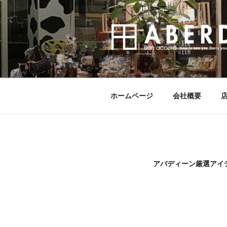
コ
ン
テ
ン
ツ
へ
ス
キ
ホームページ
会社概要
ッ
プ
アバディーン厳選アイテ