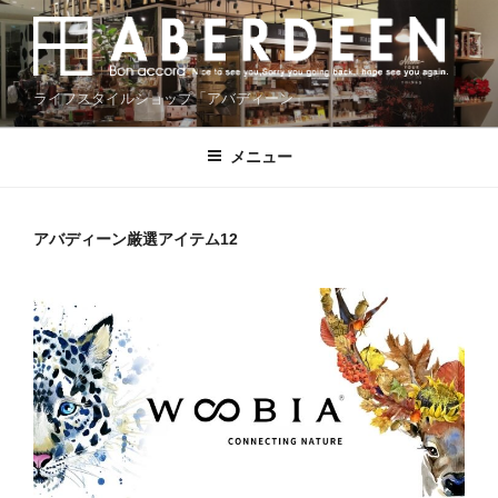
コ
ン
テ
ン
ライフスタイルショップ「アバディーン」
ツ
へ
メニュー
ス
キ
ッ
アバディーン厳選アイテム12
プ